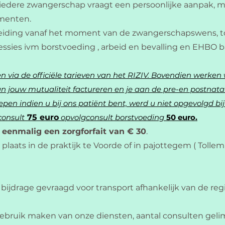
 iedere zwangerschap vraagt een persoonlijke aanpak, me
omenten.
eleiding vanaf het moment van de zwangerschapswens, to
essies ivm borstvoeding , arbeid en bevalling en EHBO 
 via de officiële tarieven van het RIZIV. Bovendien werken 
n jouw mutualiteit factureren en je aan de pre-en postnatal
pen indien u bij ons patiënt bent, werd u niet opgevolgd bij
consult
75 euro
opvolgconsult borstvoeding
50 euro.
e
eenmalig een zorgforfait van € 30
.
plaats in de praktijk te Voorde of in pajottegem ( Tolle
bijdrage gevraagd voor transport afhankelijk van de reg
 gebruik maken van onze diensten, aantal consulten geli