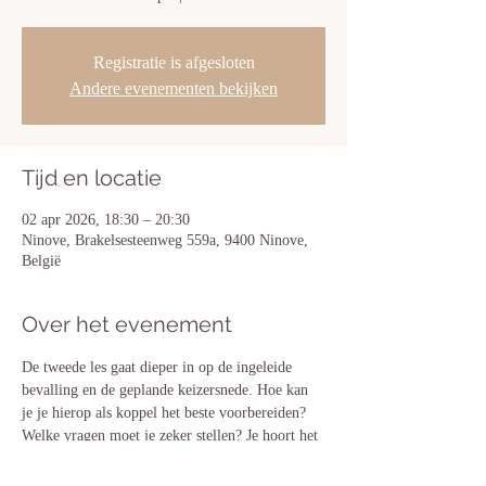
Registratie is afgesloten
Andere evenementen bekijken
Tijd en locatie
02 apr 2026, 18:30 – 20:30
Ninove, Brakelsesteenweg 559a, 9400 Ninove,
België
Over het evenement
De tweede les gaat dieper in op de ingeleide 
bevalling en de geplande keizersnede. Hoe kan 
je je hierop als koppel het beste voorbereiden? 
Welke vragen moet je zeker stellen? Je hoort het 
allemaal in deze actieve workshop. Het is 
aangeraden deze sessie ook samen met je partner 