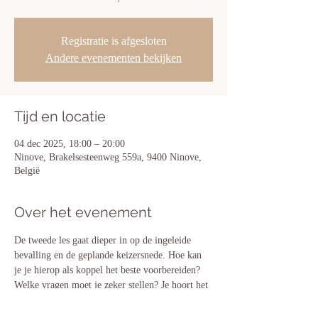
Registratie is afgesloten
Andere evenementen bekijken
Tijd en locatie
04 dec 2025, 18:00 – 20:00
Ninove, Brakelsesteenweg 559a, 9400 Ninove,
België
Over het evenement
De tweede les gaat dieper in op de ingeleide 
bevalling en de geplande keizersnede. Hoe kan 
je je hierop als koppel het beste voorbereiden? 
Welke vragen moet je zeker stellen? Je hoort het 
allemaal in deze actieve workshop. Het is 
aangeraden deze sessie ook samen met je partner 