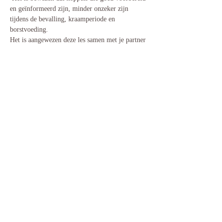
en geïnformeerd zijn, minder onzeker zijn 
tijdens de bevalling, kraamperiode en 
borstvoeding. 
Het is aangewezen deze les samen met je partner 
te volgen. 
Prijs per les: € 30/koppel.
Opgelet, uw inschrijving is pas definitief na 
betaling van €30  via overschrijving op het 
rekeningnummer BE75 9731 0989 3051, met 
vermelding 'inschrijving infosessie arbeid en 
bevalling + datum'
Deel dit evenement