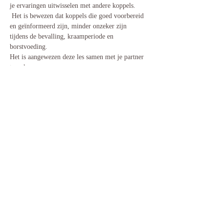
je ervaringen uitwisselen met andere koppels. 
 Het is bewezen dat koppels die goed voorbereid 
en geïnformeerd zijn, minder onzeker zijn 
tijdens de bevalling, kraamperiode en 
borstvoeding. 
Het is aangewezen deze les samen met je partner 
te volgen. 
Prijs per les: € 30/koppel.
Opgelet, uw inschrijving is pas definitief na 
betaling van €30  via overschrijving op het 
rekeningnummer BE75 9731 0989 3051, met 
vermelding 'inschrijving infosessie arbeid en 
bevalling + datum'
Deel dit evenement