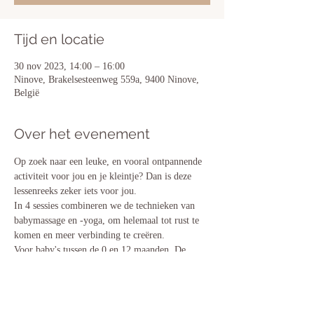
Tijd en locatie
30 nov 2023, 14:00 – 16:00
Ninove, Brakelsesteenweg 559a, 9400 Ninove,
België
Over het evenement
Op zoek naar een leuke, en vooral ontpannende 
activiteit voor jou en je kleintje? Dan is deze 
lessenreeks zeker iets voor jou.
In 4 sessies combineren we de technieken van 
babymassage en -yoga, om helemaal tot rust te 
komen en meer verbinding te creëren. 
Voor baby's tussen de 0 en 12 maanden. De 
lessen worden gegeven door een erkende 
babymassage docente, Nathalie Van Snick. 
Prijs voor 4 lessen bedraagt € 100.