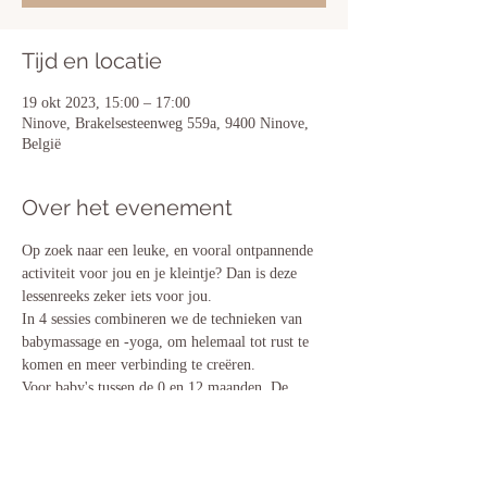
Tijd en locatie
19 okt 2023, 15:00 – 17:00
Ninove, Brakelsesteenweg 559a, 9400 Ninove,
België
Over het evenement
Op zoek naar een leuke, en vooral ontpannende 
activiteit voor jou en je kleintje? Dan is deze 
lessenreeks zeker iets voor jou.
In 4 sessies combineren we de technieken van 
babymassage en -yoga, om helemaal tot rust te 
komen en meer verbinding te creëren. 
Voor baby's tussen de 0 en 12 maanden. De 
lessen worden gegeven door een erkende 
babymassage docente, Nathalie Van Snick. 
Prijs voor 4 lessen bedraagt € 100.